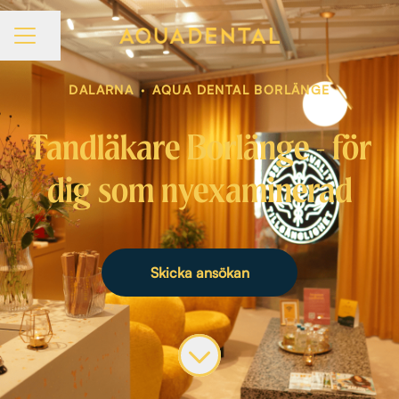
Dela sidan
KARRIÄRMENY
DALARNA
·
AQUA DENTAL BORLÄNGE
Tandläkare Borlänge - för
dig som nyexaminerad
Skicka ansökan