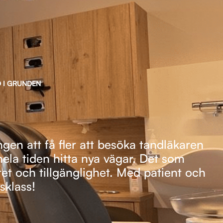
D I GRUNDEN
gen att få fler att besöka tandläkaren
 hela tiden hitta nya vägar. Det som
tet och tillgänglighet. Med patient och
sklass!