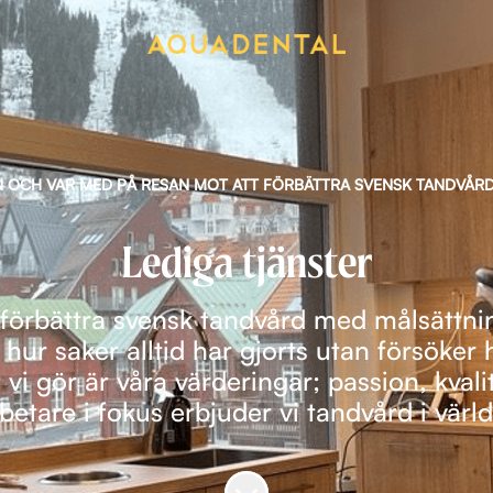
 OCH VAR MED PÅ RESAN MOT ATT FÖRBÄTTRA SVENSK TANDVÅR
Lediga tjänster
förbättra svensk tandvård med målsättnin
d hur saker alltid har gjorts utan försöker
i gör är våra värderingar; passion, kvali
etare i fokus erbjuder vi tandvård i värld
Skrolla för mer innehåll