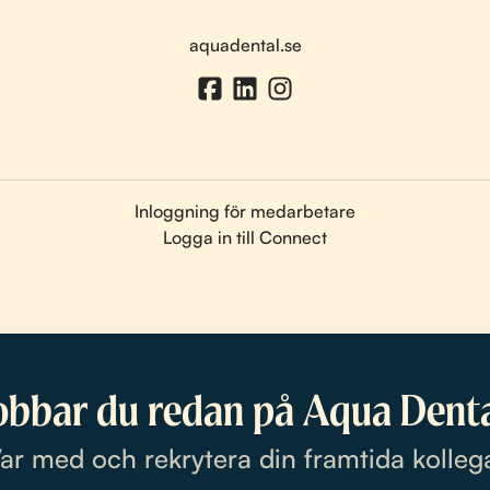
aquadental.se
Inloggning för medarbetare
Logga in till Connect
obbar du redan på Aqua Denta
ar med och rekrytera din framtida kolleg