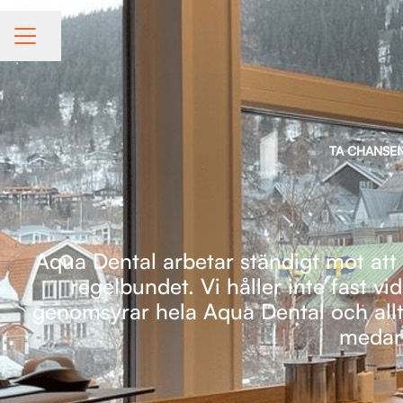
Dela sidan
KARRIÄRMENY
TA CHANSEN
Aqua Dental arbetar ständigt mot att 
regelbundet. Vi håller inte fast vi
genomsyrar hela Aqua Dental och allt v
medarb