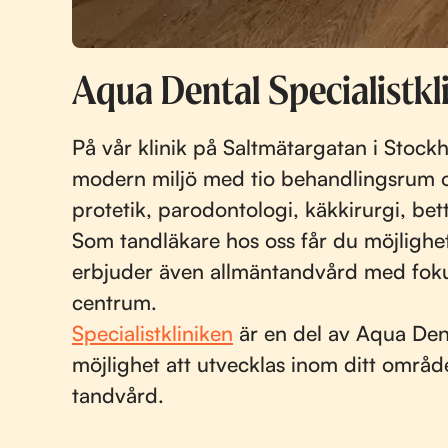
Aqua Dental Specialistkl
På vår klinik på Saltmätargatan i Stoc
modern miljö med tio behandlingsrum oc
protetik, parodontologi, käkkirurgi, bet
Som tandläkare hos oss får du möjlighet
erbjuder även allmäntandvård med fokus 
centrum.
Specialistkliniken
är en del av Aqua Dent
möjlighet att utvecklas inom ditt områd
tandvård.