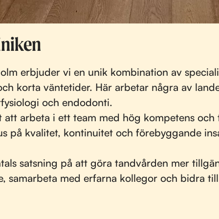
iniken
kholm erbjuder vi en unik kombination av specia
h korta väntetider. Här arbetar några av lande
tfysiologi och endodonti.
 att arbeta i ett team med hög kompetens och til
på kvalitet, kontinuitet och förebyggande insa
als satsning på att göra tandvården mer tillgän
e, samarbeta med erfarna kollegor och bidra till