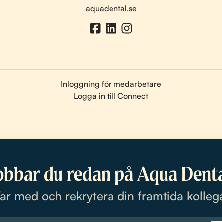
aquadental.se
Inloggning för medarbetare
Logga in till Connect
obbar du redan på Aqua Denta
ar med och rekrytera din framtida kolleg