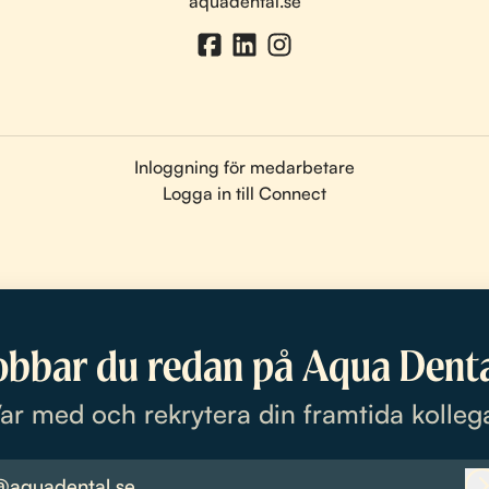
aquadental.se
Inloggning för medarbetare
Logga in till Connect
obbar du redan på Aqua Denta
ar med och rekrytera din framtida kolleg
@aquadental.se