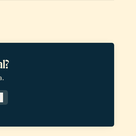
l?
a.
Logga in