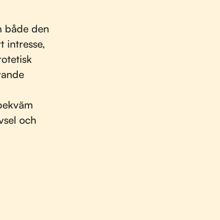
m både den
 intresse,
otetisk
vande
h bekväm
vsel och