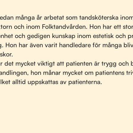
 sedan många år arbetat som tandsköterska ino
ktorn och inom Folktandvården. Hon har ett stort
enhet och gedigen kunskap inom estetisk och pr
. Hon har även varit handledare för många bli
skor.
är det mycket viktigt att patienten är trygg oc
ndlingen, hon månar mycket om patientens tri
ilket alltid uppskattas av patienterna.