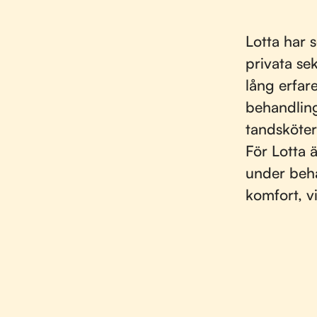
Lotta har
privata se
lång erfar
behandling
tandsköter
För Lotta 
under beha
komfort, v