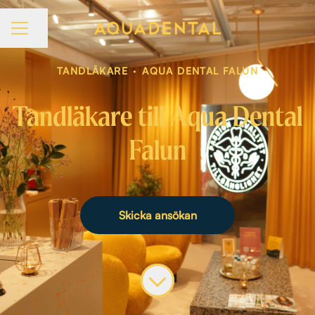
Dela sidan
KARRIÄRMENY
TANDLÄKARE
·
AQUA DENTAL FALUN
Tandläkare till Aqua Dental
Falun
Skicka ansökan