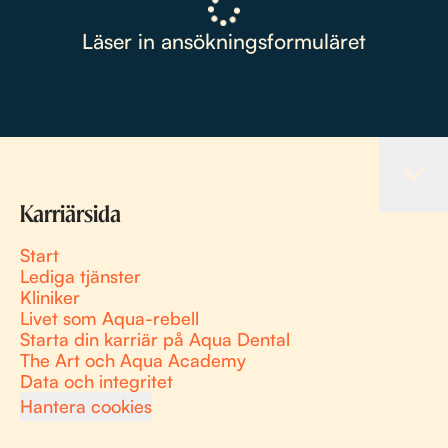
Läser in ansökningsformuläret
Karriärsida
Start
Lediga tjänster
Kliniker
Livet som Aqua-rebell
Starta din karriär på Aqua Dental
The Art och Aqua Academy
Data och integritet
Hantera cookies