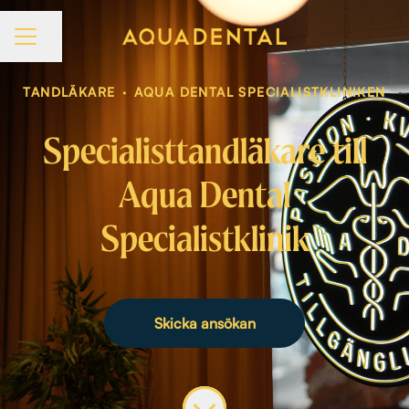
Dela sidan
KARRIÄRMENY
TANDLÄKARE
·
AQUA DENTAL SPECIALISTKLINIKEN
Specialisttandläkare till
Aqua Dental
Specialistklinik
Skicka ansökan